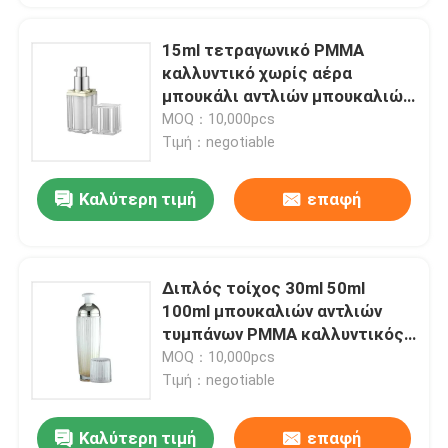
15ml τετραγωνικό PMMA
καλλυντικό χωρίς αέρα
μπουκάλι αντλιών μπουκαλιών
διπλοτειχισμένο κενό χωρίς
MOQ：10,000pcs
αέρα
Τιμή：negotiable
Καλύτερη τιμή
επαφή
Διπλός τοίχος 30ml 50ml
100ml μπουκαλιών αντλιών
τυμπάνων PMMA καλλυντικός
χωρίς αέρα
MOQ：10,000pcs
Τιμή：negotiable
Καλύτερη τιμή
επαφή