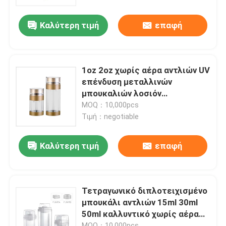
Καλύτερη τιμή
επαφή
Γύρος εργοστασίων
Ποιοτικός έλεγχος
1oz 2oz χωρίς αέρα αντλιών UV
επένδυση μεταλλινών
επαφή
μπουκαλιών λοσιόν
μπουκαλιών μαζική κενή
MOQ：10,000pcs
Τιμή：negotiable
Ζητήστε ένα απόσπασμα
Καλύτερη τιμή
επαφή
Καλλυντικό χωρίς αέρα μπουκάλι
καλλυντικό μπουκάλι λοσιόν
Τετραγωνικό διπλοτειχισμένο
μπουκάλι αντλιών 15ml 30ml
50ml καλλυντικό χωρίς αέρα
Καλλυντικό βάζο κρέμας
στο ανακυκλώσιμο υλικό PP
MOQ：10,000pcs