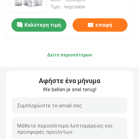
Τιμή：negotiable
Dropper πολυτέλειας μπουκάλι
Καλύτερη τιμή
επαφή
γυάλινο μπουκάλι καλλυντικών
Δείτε περισσότερων
κενό αποσμητικό ραβδί
Περίπτωση σωλήνων κραγιόν
Αφήστε ένα μήνυμα
We bellen je snel terug!
συμπαγής περίπτωση σκονών
Το κενό χείλι σχολιάζει το μπουκάλι
Καλλυντική συσκευασία μανδρών