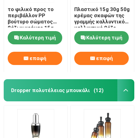
το φιλικό προς το
Πλαστικό 15g 30g 50g
περιβάλλον PP
κρέμας σκαφών της
βούτυρο σώματος
γραμμής καλλυντικό
βάζων κρέμας 15g
καλλυντικό βάζο
30g 50g τρίβει τα
κρέμας προσώπου
Καλύτερη τιμή
Καλύτερη τιμή
καλλυντικά βάζα
βάζων
βάζων
επαφή
επαφή
Dropper πολυτέλειας μπουκάλι
(12)