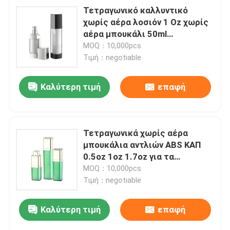
Τετραγωνικό καλλυντικό
χωρίς αέρα λοσιόν 1 Oz χωρίς
αέρα μπουκάλι 50ml
μπουκαλιών αντλιών
MOQ：10,000pcs
διπλοτειχισμένο
Τιμή：negotiable
Καλύτερη τιμή
επαφή
Τετραγωνικά χωρίς αέρα
μπουκάλια αντλιών ABS ΚΑΠ
0.5oz 1oz 1.7oz για τα
καλλυντικά
MOQ：10,000pcs
Τιμή：negotiable
Καλύτερη τιμή
επαφή