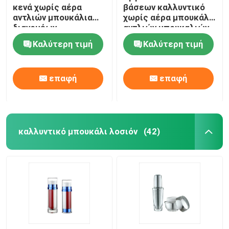
κενά χωρίς αέρα
βάσεων καλλυντικό
αντλιών μπουκάλια
χωρίς αέρα μπουκάλι
Τοποθετημένος σε στρώματα πλαστικό σωλήνας
διανομέων
αντλιών μπουκαλιών
μπουκαλιών ασημένια
15ml 30ml 50ml χωρίς
Καλύτερη τιμή
Καλύτερη τιμή
χωρίς αέρα
αέρα
Πλαστική κεφαλή κοχλίου
επαφή
επαφή
Καλλυντική αντλία λοσιόν
Πλαστικός ψεκαστήρας ώθησης
καλλυντικό μπουκάλι λοσιόν
(42)
Αντλία διανομέων αφρού