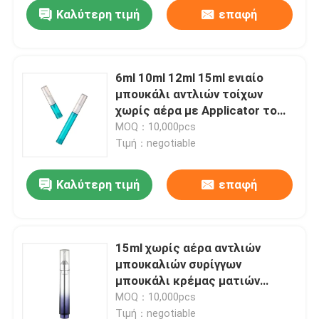
Καλύτερη τιμή
επαφή
6ml 10ml 12ml 15ml ενιαίο
μπουκάλι αντλιών τοίχων
χωρίς αέρα με Applicator το
μπουκάλι κρέμας ματιών
MOQ：10,000pcs
Τιμή：negotiable
Καλύτερη τιμή
επαφή
Αρχική Σελίδα
15ml χωρίς αέρα αντλιών
μπουκαλιών συρίγγων
Προϊόντα
μπουκάλι κρέμας ματιών
μπουκαλιών διπλοτειχισμένο
MOQ：10,000pcs
Σχετικά με εμάς
Τιμή：negotiable