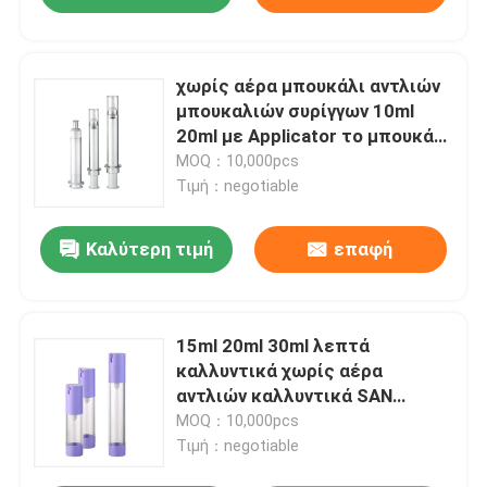
χωρίς αέρα μπουκάλι αντλιών
μπουκαλιών συρίγγων 10ml
20ml με Applicator το μπουκάλι
ουσίας μπουκαλιών κρέμας
MOQ：10,000pcs
ματιών
Τιμή：negotiable
Καλύτερη τιμή
επαφή
15ml 20ml 30ml λεπτά
καλλυντικά χωρίς αέρα
αντλιών καλλυντικά SAN
λοσιόν μπουκαλιών
MOQ：10,000pcs
καλλυντικά μπουκάλια
Τιμή：negotiable
μπουκαλιών