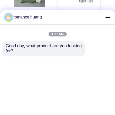
Επαναληπτικής
PCR κρέμας κεριών
romance huang
χρήσεως κενή
στερεά ωοειδής
συστροφή
επίπεδη καλλυντική
αποσμητικών
συστροφή
1:37 AM
ραβδιών επάνω στο
συσκευασίας επάνω
Καλύτερη τιμή
Καλύτερη τιμή
σωλήνα ραβδιών για
στους αποσμητικούς
Good day, what product are you looking 
τα βάλσαμα σώματος
σωλήνες
for?
επαφή
επαφή
Δείτε περισσότερων
Αρχική Σελίδα
Περίπου εμείς
επαφή
Desktop Site
Sitemap
Privacy Policy