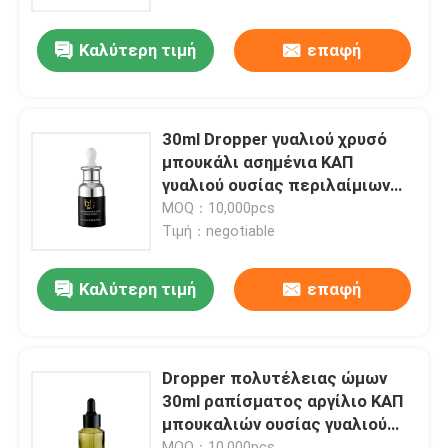
Καλύτερη τιμή
επαφή
Γύρος εργοστασίων
Ποιοτικός έλεγχος
30ml Dropper γυαλιού χρυσό
μπουκάλι ασημένια ΚΑΠ
επαφή
γυαλιού ουσίας περιλαίμιων
μπουκαλιών
MOQ：10,000pcs
Τιμή：negotiable
Ζητήστε ένα απόσπασμα
Καλύτερη τιμή
επαφή
Καλλυντικό χωρίς αέρα μπουκάλι
καλλυντικό μπουκάλι λοσιόν
Dropper πολυτέλειας ώμων
30ml ραπίσματος αργίλιο ΚΑΠ
μπουκαλιών ουσίας γυαλιού
Καλλυντικό βάζο κρέμας
μπουκαλιών
MOQ：10,000pcs