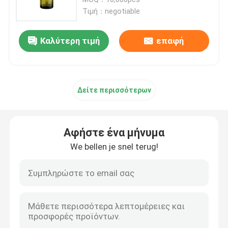
Τιμή：negotiable
Dropper πολυτέλειας μπουκάλι
Καλύτερη τιμή
επαφή
γυάλινο μπουκάλι καλλυντικών
Δείτε περισσότερων
κενό αποσμητικό ραβδί
Περίπτωση σωλήνων κραγιόν
Αφήστε ένα μήνυμα
We bellen je snel terug!
συμπαγής περίπτωση σκονών
Το κενό χείλι σχολιάζει το μπουκάλι
Καλλυντική συσκευασία μανδρών