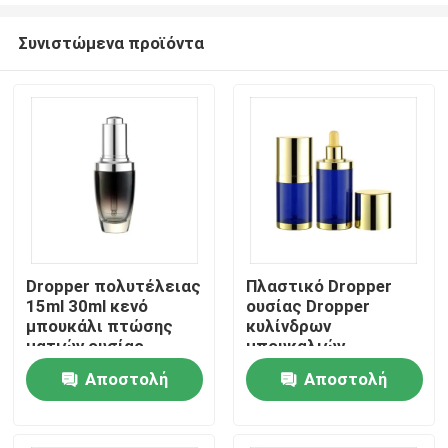
Συνιστώμενα προϊόντα
Dropper πολυτέλειας
Πλαστικό Dropper
15ml 30ml κενό
ουσίας Dropper
Αρχική Σελίδα
μπουκάλι πτώσης
κυλίνδρων
ματιών ουσίας
μπουκαλιών
Lancome γυαλιού
διπλοτειχισμένο
Αποστολή
Αποστολή
Προϊόντα
μπουκαλιών
30ml 50ml
πετρελαίου
ερώτησης
ερώτησης
μπουκάλι
Σχετικά με εμάς