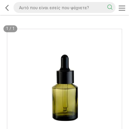
1
/
1