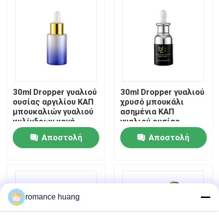
Γύρος εργοστασίων
Ποιοτικός έλεγχος
επαφή
30ml Dropper γυαλιού
30ml Dropper γυαλιού
ουσίας αργιλίου ΚΑΠ
χρυσό μπουκάλι
μπουκαλιών γυαλιού
ασημένια ΚΑΠ
Ζητήστε ένα απόσπασμα
κυλίνδρων κενά
γυαλιού ουσίας
μπουκάλια
περιλαίμιων
Αποστολή
Αποστολή
μπουκαλιών
Καλλυντικό χωρίς αέρα μπουκάλι
ερώτησης
ερώτησης
καλλυντικό μπουκάλι λοσιόν
romance huang
Καλλυντικό βάζο κρέμας