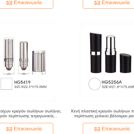
Επικοινωνία
Επικοινωνία
τοίχων κραγιόν σωλήνων σωλήνας
Κενή πλαστική κραγιόν σωλήνων π
γιόν περίπτωσης τετραγωνικός
περίπτωση χειλικού βάλσαμου ρα
πτικής χρήσεως που συσκευάζει το
τοπ με το ασημένιο δαχτυλί
φλυτζάνι 12.1mm 12.7mm
Επικοινωνία
Επικοινωνία