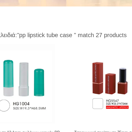
κλειδιά:
"pp lipstick tube case "
match 27 products