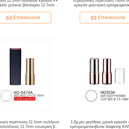
ωση 12.1mm σωλήνων κραγιόν PP
Τετραγωνική περίπτωση 75mm 
κάλι χειλικού βάλσαμου 12.7mm
κραγιόν μαγνητικό εμπορευματο
Recylable
κραγιόν ABS 20.5mm
Επικοινωνία
Επικοινωνία
ωνική περίπτωση 12.1mm σωλήνων
1-2g μίνι μεγέθους χρυσά κραγιό
πολυτέλειας 12.7mm εσωτερική βάση
εμπορευματοκιβώτια διαφανής Κ