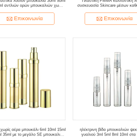
αστικά λοσιόν μπουκάλια 30ml 50ml
Πλαστική PMMA καλλυντική λ
ml αντλιών ορών μπουκαλιών χωρίς
συσκευασία Skincare μέσων καθ
αέρα που παγώνουν
μπουκαλιών πράσινη του προ
Επικοινωνία
Επικοινωνία
 χωρίς αέρα μπουκάλι 6ml 10ml 15ml
ηλέκτρινη βίδα μπουκαλιών ψε
l 35ml με το μεγάλο SE μπουκαλιών
γυαλιού 3ml 5ml 8ml 10ml στα