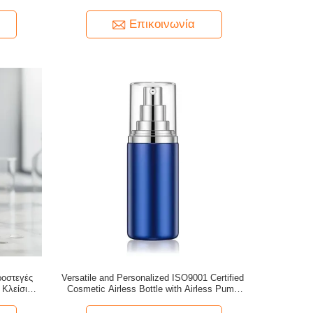
ύ PP
πιστοποίηση ISO9001 για ορούς, λοσιόν και
συσκευασίες περιποίησης δέρματος
Επικοινωνία
ροστεγές
Versatile and Personalized ISO9001 Certified
 Κλείσιμο
Cosmetic Airless Bottle with Airless Pump
Ευαίσθητα
Design