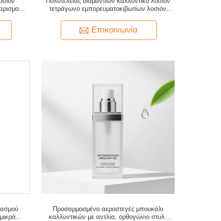
οσιόν
Πολυτέλειας διαμαντιών καλλυντικό λοσιόν
αρισμού
τετράγωνο εμπορευματοκιβωτίων λοσιόν
σώπου
μπουκαλιών μικρό
Επικοινωνία
κασμού
Προσαρμοσμένο αεροστεγές μπουκάλι
 μικρά
καλλυντικών με αντλία, ορθογώνιο στυλ,