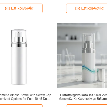
οσιόν περιλαίμιων καλλυντικό
μπουκάλια ψεκασμού γυαλιο
Επικοινωνία
Επικοινωνία
metic Airless Bottle with Screw Cap
Πιστοποιημένο κατά ISO9001 Αε
omized Options for Fast 40-45 Days
Μπουκάλι Καλλυντικών με Βιδωτό
Delivery
και Προσαρμόσιμη Εκτύπωση για 
Συστατικά