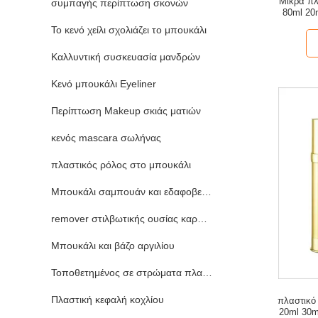
Μικρά πλ
συμπαγής περίπτωση σκονών
80ml 20
Το κενό χείλι σχολιάζει το μπουκάλι
Καλλυντική συσκευασία μανδρών
Κενό μπουκάλι Eyeliner
Περίπτωση Makeup σκιάς ματιών
κενός mascara σωλήνας
πλαστικός ρόλος στο μπουκάλι
Μπουκάλι σαμπουάν και εδαφοβελτιωτικών
remover στιλβωτικής ουσίας καρφιών μπουκάλι
Μπουκάλι και βάζο αργιλίου
Τοποθετημένος σε στρώματα πλαστικό σωλήνας
Πλαστική κεφαλή κοχλίου
πλαστικό
20ml 30m