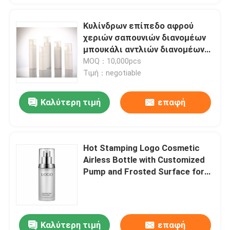
Κυλίνδρων επίπεδο αφρού
χεριών σαπουνιών διανομέων
μπουκάλι αντλιών διανομέων
σαπουνιών μπουκαλιών 100ml-
MOQ：10,000pcs
320ml αφρίζοντας
Τιμή：negotiable
Καλύτερη τιμή
επαφή
Hot Stamping Logo Cosmetic
Airless Bottle with Customized
Pump and Frosted Surface for
Premium Packaging
Καλύτερη τιμή
επαφή