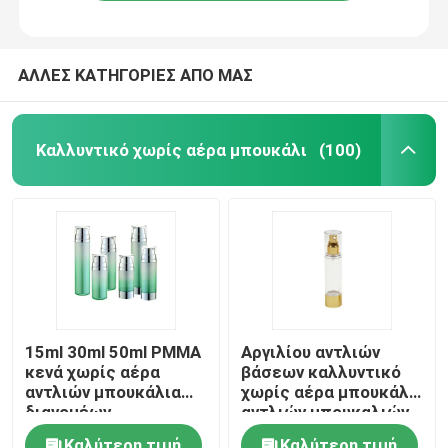
ΑΛΛΕΣ ΚΑΤΗΓΟΡΙΕΣ ΑΠΟ ΜΑΣ
Καλλυντικό χωρίς αέρα μπουκάλι
(100)
Αρχική Σελίδα
15ml 30ml 50ml PMMA
Αργιλίου αντλιών
κενά χωρίς αέρα
βάσεων καλλυντικό
Προϊόντα
αντλιών μπουκάλια
χωρίς αέρα μπουκάλι
διανομέων
αντλιών μπουκαλιών
μπουκαλιών ασημένια
15ml 30ml 50ml χωρίς
Σχετικά με εμάς
Καλύτερη τιμή
Καλύτερη τιμή