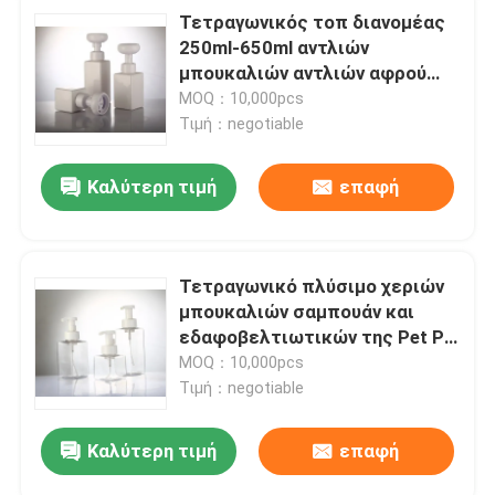
Τετραγωνικός τοπ διανομέας
250ml-650ml αντλιών
μπουκαλιών αντλιών αφρού
μπουκαλιών σαμπουάν και
MOQ：10,000pcs
εδαφοβελτιωτικών
Τιμή：negotiable
Καλύτερη τιμή
επαφή
Τετραγωνικό πλύσιμο χεριών
μπουκαλιών σαμπουάν και
εδαφοβελτιωτικών της Pet PP
με την αντλία
MOQ：10,000pcs
Τιμή：negotiable
Καλύτερη τιμή
επαφή