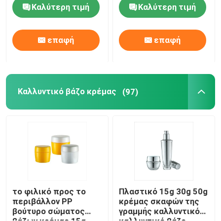
πλαισιώνεται με τη
30ml 60ml
Καλύτερη τιμή
Καλύτερη τιμή
σαφή ΚΑΠ
Dropper πολυτέλειας μπουκάλι
επαφή
επαφή
γυάλινο μπουκάλι καλλυντικών
κενό αποσμητικό ραβδί
Καλλυντικό βάζο κρέμας
(97)
Περίπτωση σωλήνων κραγιόν
συμπαγής περίπτωση σκονών
Το κενό χείλι σχολιάζει το μπουκάλι
το φιλικό προς το
Πλαστικό 15g 30g 50g
περιβάλλον PP
κρέμας σκαφών της
βούτυρο σώματος
γραμμής καλλυντικό
Καλλυντική συσκευασία μανδρών