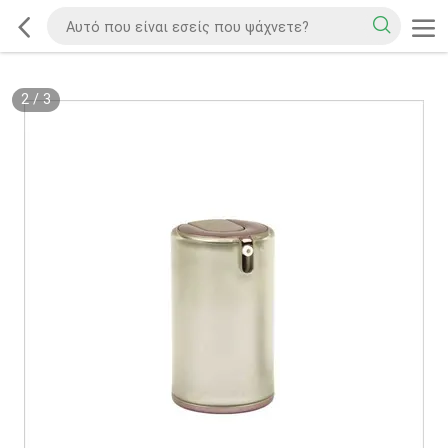
2
/
3