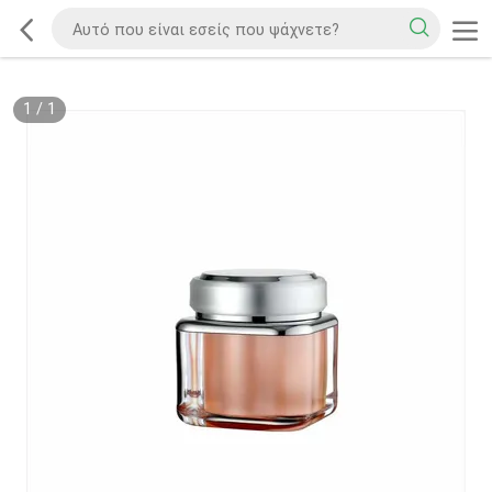
1
/
1