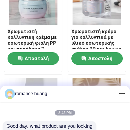
Γύρος εργοστασίων
Χρωματιστή
Χρωματιστή κρέμα
Ποιοτικός έλεγχος
καλλυντική κρέμα με
για καλλυντικά με
εσωτερική φιάλη PP
υλικό εσωτερικής
και παράδοση 7
φιάλης PP και δείγμα
επαφή
ημερών για
αποστολής 7 ημερών
Αποστολή
Αποστολή
συσκευασία
περιποίησης
ερώτησης
ερώτησης
Ζητήστε ένα απόσπασμα
δέρματος
Καλλυντικό χωρίς αέρα μπουκάλι
romance huang
καλλυντικό μπουκάλι λοσιόν
2:43 PM
Good day, what product are you looking 
Καλλυντικό βάζο κρέμας