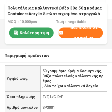
Πολυτέλειας καλλυντικό βάζο 30g 50g κρέμας
ContainersAcrylic διπλοτειχισμένο στρογγυλό
πλαστικό
MOQ：10,000pcs
Τιμή：negotiable
Μας ελάτε σε
Καλύτερη τιμή
επαφή με
Περιγραφή προϊόντων
50 γραμμάρια Κρέμα Κοσμητικής
,
Βάζο πολυτελούς καλλυντικής κρ
Υψηλό φως:
έμας
,
Δύο τοίχοι καλλυντικά δοχεία
Όροι πληρωμής
T/T, L/C, D/P
Αριθμό μοντέλου
SP3001