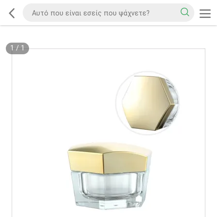
1
/
1