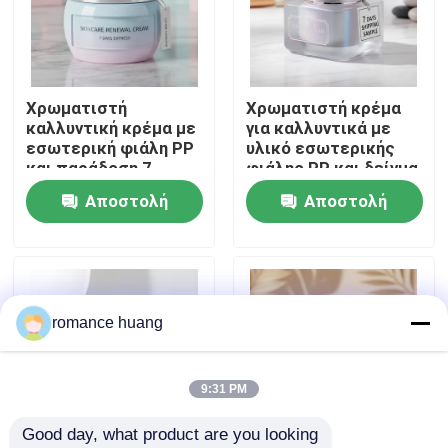
Γύρος εργοστασίων
Χρωματιστή
Χρωματιστή κρέμα
Ποιοτικός έλεγχος
καλλυντική κρέμα με
για καλλυντικά με
εσωτερική φιάλη PP
υλικό εσωτερικής
και παράδοση 7
φιάλης PP και δείγμα
επαφή
ημερών για
αποστολής 7 ημερών
Αποστολή
Αποστολή
συσκευασία
περιποίησης
ερώτησης
ερώτησης
Ζητήστε ένα απόσπασμα
δέρματος
Καλλυντικό χωρίς αέρα μπουκάλι
romance huang
καλλυντικό μπουκάλι λοσιόν
9:31 PM
Good day, what product are you looking 
Καλλυντικό βάζο κρέμας