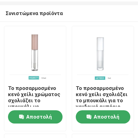
Συνιστώμενα προϊόντα
Το προσαρμοσμένο
Το προσαρμοσμένο
κενό χείλι χρώματος
κενό χείλι σχολιάζει
Αρχική Σελίδα
σχολιάζει το
το μπουκάλι για το
μπουκάλι με
χονδρικό εμπόριο
διαφορετικά
Αποστολή
Αποστολή
Προϊόντα
Applicators και το
λογότυπο οθόνης
ερώτησης
ερώτησης
μεταξιού
Σχετικά με εμάς