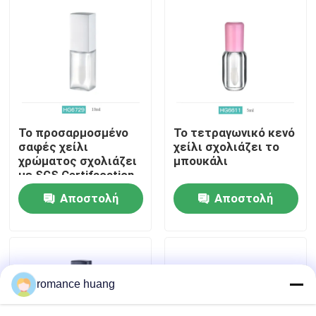
Γύρος εργοστασίων
Ποιοτικός έλεγχος
επαφή
Το προσαρμοσμένο
Το τετραγωνικό κενό
σαφές χείλι
χείλι σχολιάζει το
χρώματος σχολιάζει
μπουκάλι
Ζητήστε ένα απόσπασμα
με SGS Certifacation
σχεδίου λογότυπων
Αποστολή
Αποστολή
Καλλυντικό χωρίς αέρα μπουκάλι
ερώτησης
ερώτησης
καλλυντικό μπουκάλι λοσιόν
romance huang
Καλλυντικό βάζο κρέμας