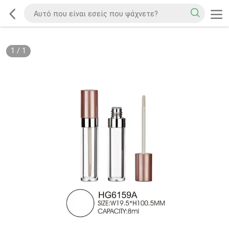
1
/
1