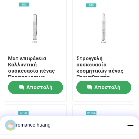
Γύρος εργοστασίων
Ποιοτικός έλεγχος
επαφή
Ματ επιφάνεια
Στρογγυλή
Καλλυντική
συσκευασία
συσκευασία πένας
κοσμητικών πένας
Ζητήστε ένα απόσπασμα
Προσαρμόσιμο
Προμηθευτής
λογότυπο πλαστικό
προσαρμοσμένων
Αποστολή
Αποστολή
υλικό αλουμινίου
λύσεων συσκευασίας
Καλλυντικό χωρίς αέρα μπουκάλι
ερώτησης
ερώτησης
καλλυντικό μπουκάλι λοσιόν
romance huang
Καλλυντικό βάζο κρέμας