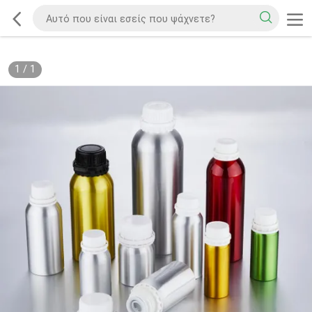
1
/
1