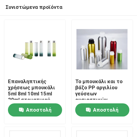
Συνιστώμενα προϊόντα
Επαναληπτικής
Το μπουκάλι και το
χρήσεως μπουκάλι
βάζο PP αργιλίου
5ml 8ml 10ml 15ml
γεύσεων
Αρχική Σελίδα
20ml στοματικού
ουσιαστικών
αρώματος αργιλίου
πετρελαίων
Αποστολή
Αποστολή
πειράζουν εμφανής
Προϊόντα
κεφαλή κοχλίου
ερώτησης
ερώτησης
Σχετικά με εμάς