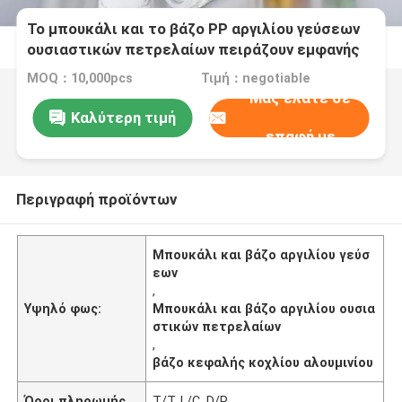
Το μπουκάλι και το βάζο PP αργιλίου γεύσεων
ουσιαστικών πετρελαίων πειράζουν εμφανής
κεφαλή κοχλίου
MOQ：10,000pcs
Τιμή：negotiable
Μας ελάτε σε
Καλύτερη τιμή
επαφή με
Περιγραφή προϊόντων
Μπουκάλι και βάζο αργιλίου γεύσ
εων
,
Υψηλό φως:
Μπουκάλι και βάζο αργιλίου ουσια
στικών πετρελαίων
,
βάζο κεφαλής κοχλίου αλουμινίου
Όροι πληρωμής
T/T, L/C, D/P