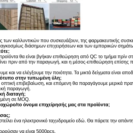
ς των καλλυντικών που συσκευάζουν, της φαρμακευτικής συσκε
παγκοσμίως διάσημων επιχειρήσεων και των εμπορικών σημάτων
ότε;
 προϊόντα θα είναι βγήκαν επιθεώρηση από QC το τμήμα πρίν σ
γίνει πριν από την παραγωγή, και η μέσος-επιθεώρηση επίσης π
υμε και να ελέγξουμε την ποιότητα. Τα μικτά δείγματα είναι αποδ
γότυπο στην τυπωμένη ύλη;
ην οπτική επιβεβαίωση, και επόμενη θα παραγάγουμε μερικά πρα
αζική παραγωγή.
κή διαταγή;
σμένη σε MOQ.
οχώρο/το όνομα επιχείρησής μας στα προϊόντα;
 σας;
τείλει ένα ηλεκτρονικό ταχυδρομείο εδώ. Θα πάρετε την απάντ
ορούσαν να είναι 5000pcs.