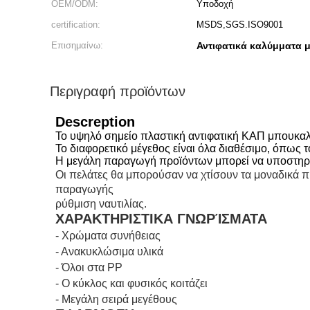
OEM/ODM:
Υποδοχή
certification:
MSDS,SGS.ISO9001
Επισημαίνω:
Αντιφατικά καλύμματα
Περιγραφή προϊόντων
Descreption
Το υψηλό σημείο πλαστική αντιφατική ΚΑΠ μπουκαλ
Το διαφορετικό μέγεθος είναι όλα διαθέσιμο, όπως 
Η μεγάλη παραγωγή προϊόντων μπορεί να υποστηρίξε
Οι πελάτες θα μπορούσαν να χτίσουν τα μοναδικά π
παραγωγής
ρύθμιση ναυτιλίας.
ΧΑΡΑΚΤΗΡΙΣΤΙΚΑ ΓΝΩΡΊΣΜΑΤΑ
- Χρώματα συνήθειας
- Ανακυκλώσιμα υλικά
-
Όλοι στα PP
- Ο κύκλος και φυσικός κοιτάζει
- Μεγάλη σειρά μεγέθους