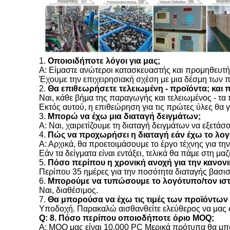
1.
Οποιοιδήποτε λόγοι για μας;
Α: Είμαστε ανώτεροι κατασκευαστής και προμηθευτή
Έχουμε την επιχειρησιακή σχέση με μια δέσμη των 
2.
Θα επιθεωρήσετε τελειωμένη - προϊόντα; και π
Ναι, κάθε βήμα της παραγωγής και τελειωμένος - τα
Εκτός αυτού, η επιθεώρηση για τις πρώτες ύλες θα 
3.
Μπορώ να έχω μια διαταγή δειγμάτων;
Α: Ναι, χαιρετίζουμε τη διαταγή δειγμάτων να εξετάσο
4.
Πώς να προχωρήσει η διαταγή εάν έχω το λο
Α: Αρχικά, θα προετοιμάσουμε το έργο τέχνης για τ
Εάν τα δείγματα είναι εντάξει, τελικά θα πάμε στη μ
5.
Πόσο περίπου η χρονική ανοχή για την κανονι
Περίπου 35 ημέρες για την ποσότητα διαταγής βασι
6.
Μπορούμε να τυπώσουμε το λογότυπο/τον ιστ
Ναι, διαθέσιμος.
7.
Θα μπορούσα να έχω τις τιμές των προϊόντων
Υποδοχή. Παρακαλώ αισθανθείτε ελεύθερος να μας σ
Q: 8. Πόσο περίπου οποιοδήποτε όριο MOQ;
Α: MOQ μας είναι 10.000 PC Μερικά πρότυπα θα μπ