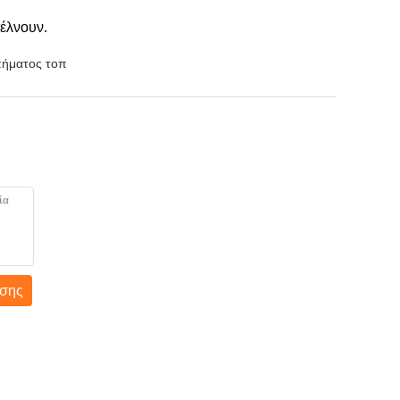
τέλνουν.
πήματος τοπ
σης