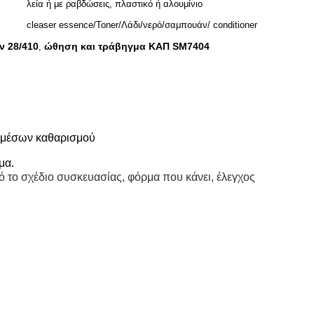
λεία ή με ραβδώσεις, πλαστικό ή αλουμίνιο
cleaser essence/Toner/Λάδι/νερό/σαμπουάν/ conditioner
ν 28/410
ώθηση και τράβηγμα ΚΑΠ SM7404
,
α μέσων καθαρισμού
μα.
 το σχέδιο συσκευασίας, φόρμα που κάνει, έλεγχος