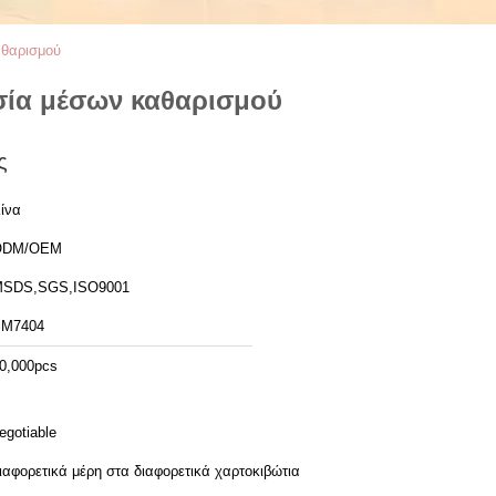
αθαρισμού
υσία μέσων καθαρισμού
ς
ίνα
ODM/OEM
SDS,SGS,ISO9001
M7404
0,000pcs
egotiable
ιαφορετικά μέρη στα διαφορετικά χαρτοκιβώτια