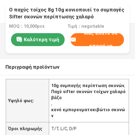
Ο παχύς τοίχος 8g 10g κονιοποιεί το συμπαγές
Sifter σκονών περίπτωσης χαλαρό
εμπορευματοκιβώτιο σκονών βάζων κενό
MOQ：10,000pcs
Τιμή：negotiable
Μας ελάτε σε
Καλύτερη τιμή
επαφή με
Περιγραφή προϊόντων
10g συμπαγής περίπτωση σκονών
,
Παχύ sifter σκονών τοίχων χαλαρό
βάζο
Υψηλό φως:
,
κενό εμπορευματοκιβώτιο σκονώ
ν
Όροι πληρωμής
T/T, L/C, D/P