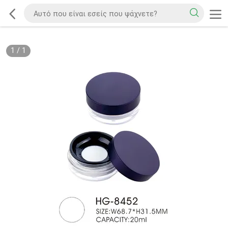
1
/
1