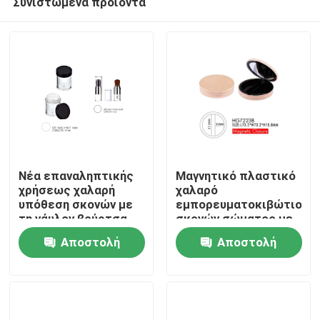
Συνιστώμενα προϊόντα
Νέα επαναληπτικής
Μαγνητικό πλαστικό
χρήσεως χαλαρή
χαλαρό
υπόθεση σκονών με
εμπορευματοκιβώτιο
τη νάυλον βούρτσα
σκονών σώματος με
Αρχική Σελίδα
την ανοικτή κάλυψη
Αποστολή
Αποστολή
κτυπήματος
καθρεφτών
Προϊόντα
ερώτησης
ερώτησης
Σχετικά με εμάς