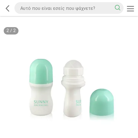
2
/
2