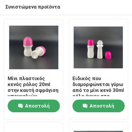
Συνιστώμενα προϊόντα
Μίνι πλαστικός
Ειδικός που
κενός ρόλος 20ml
διαμορφώνεται γύρω
στην καυτή σφράγιση
από το μίνι κενό 30ml
Αρχική Σελίδα
μπουκαλιών
ρόλο όγκου στο
μπουκάλι πλαστικά
Αποστολή
Αποστολή
PP
Προϊόντα
ερώτησης
ερώτησης
Σχετικά με εμάς