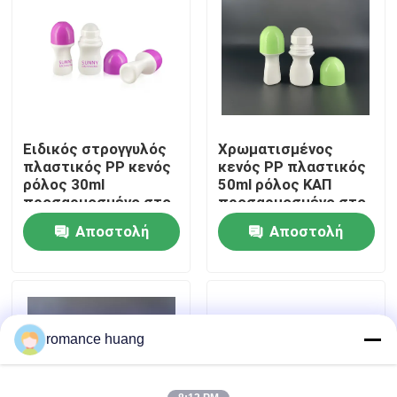
Γύρος εργοστασίων
Ποιοτικός έλεγχος
Ειδικός στρογγυλός
Χρωματισμένος
επαφή
πλαστικός PP κενός
κενός PP πλαστικός
ρόλος 30ml
50ml ρόλος ΚΑΠ
προσαρμοσμένο στο
προσαρμοσμένο στο
Ζητήστε ένα απόσπασμα
μπουκάλι χρώμα
μπουκάλια χρώμα
Αποστολή
Αποστολή
ερώτησης
ερώτησης
Καλλυντικό χωρίς αέρα μπουκάλι
καλλυντικό μπουκάλι λοσιόν
romance huang
Καλλυντικό βάζο κρέμας