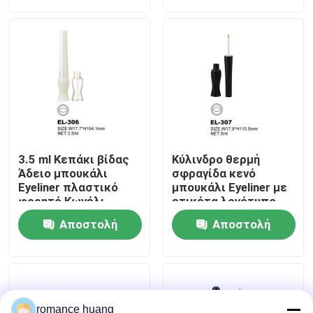
ερώτησης
ερώτησης
Γύρος εργοστασίων
Ποιοτικός έλεγχος
επαφή
3.5 ml Κεπάκι βίδας
Κύλινδρο θερμή
Ζητήστε ένα απόσπασμα
Άδειο μπουκάλι
σφραγίδα κενό
Eyeliner πλαστικό
μπουκάλι Eyeliner με
φορητό Κωνέλι
ετικέτα λογότυπο
Αδειού Eyeliner
Καλλυντικό χωρίς αέρα μπουκάλι
Αποστολή
Αποστολή
ερώτησης
ερώτησης
καλλυντικό μπουκάλι λοσιόν
Καλλυντικό βάζο κρέμας
romance huang