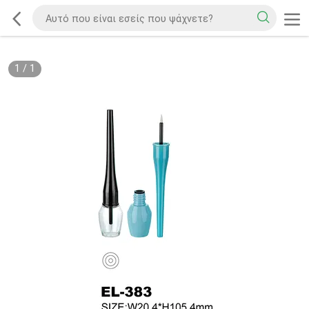
1
/
1