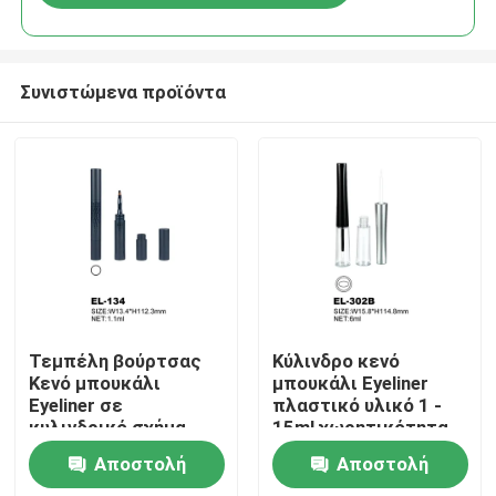
Συνιστώμενα προϊόντα
Αρχική Σελίδα
Τεμπέλη βούρτσας
Κύλινδρο κενό
Κενό μπουκάλι
μπουκάλι Eyeliner
Eyeliner σε
πλαστικό υλικό 1 -
Προϊόντα
κυλινδρικό σχήμα
15ml χωρητικότητα
Εύκολη εφαρμογή και
Αποστολή
Αποστολή
ακριβείς γραμμές
Σχετικά με εμάς