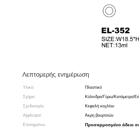
Λεπτομερής ενημέρωση
Υλικό:
Πλαστικό
Σχήμα:
Κύλινδρο/Γύρω/Κατάμετρο/Ει
Σχεδιασμός:
Κεφαλή κοχλίου
Applicator:
Άκρη βουρτσών
Επισημαίνω:
Προσαρμοσμένο άδειο σ