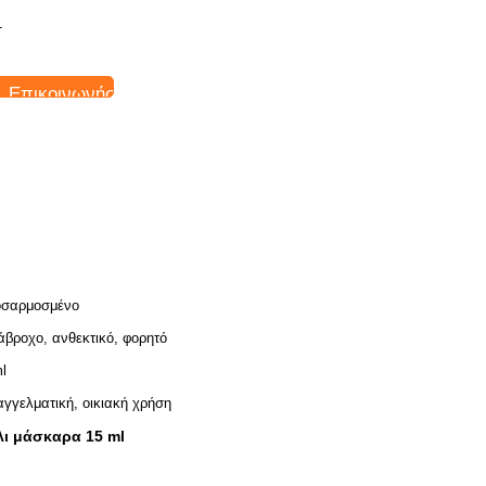
T
Επικοινωνήστε
σαρμοσμένο
άβροχο, ανθεκτικό, φορητό
l
γγελματική, οικιακή χρήση
ι μάσκαρα 15 ml