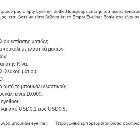
προϊόν μας Empty Eyeliner Bottle.Παρέχουμε επίσης υπηρεσίες εγκατά
, έτσι ώστε να είστε βέβαιοι ότι το Empty Eyeliner Bottle σας είναι σε
λιού εστίασης ματιών;
μπουκάλι με ελαστικά ματιών.
ιών;
ι στην Κίνα.
λι λευκού ματιού;
O.
α αυτό το μπουκάλι ελαστικού;
υκάλι είναι 10,000.
eyeliner;
 είναι από USD0,1 έως USD0.5.
 υγρό μπουκάλι eyeliner
,
Τετραγωνικά εμπορευματοκιβώτια σωλήνων