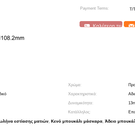
Payment Terms:
T/
Καλύτερη τιμή
Χρώμα:
Προ
δικό
Χαρακτηριστικά:
Αδι
Δυναμικότητα:
13m
Κατάλληλος:
Επα
ωλήνα εστίασης ματιών
Κενό μπουκάλι μάσκαρα
Άδειο μπουκάλ
,
,