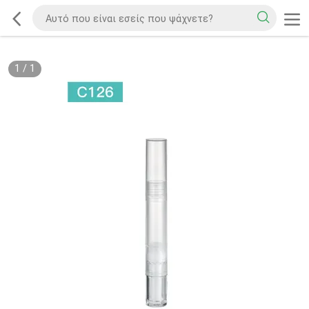
1
/
1