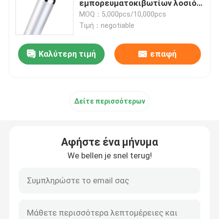
εμπορευματοκιβωτίων λοσιόν
για την παραγωγή λοσιόν
MOQ：5,000pcs/10,000pcs
Κενό μπουκάλι Eyeliner
Τιμή：negotiable
Καλύτερη τιμή
επαφή
Περίπτωση Makeup σκιάς ματιών
κενός mascara σωλήνας
Δείτε περισσότερων
πλαστικός ρόλος στο μπουκάλι
Αφήστε ένα μήνυμα
Μπουκάλι σαμπουάν και εδαφοβελτιωτικών
We bellen je snel terug!
remover στιλβωτικής ουσίας καρφιών μπουκάλι
Μπουκάλι και βάζο αργιλίου