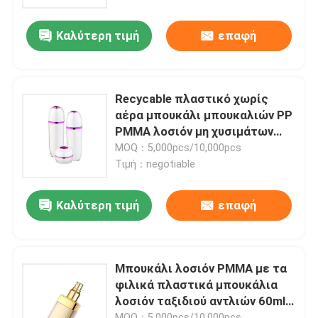
Καλύτερη τιμή
επαφή
Γύρος εργοστασίων
Ποιοτικός έλεγχος
Recycable πλαστικό χωρίς
αέρα μπουκάλι μπουκαλιών PP
επαφή
PMMA λοσιόν μη χυσιμάτων
καλλυντικό
MOQ：5,000pcs/10,000pcs
Τιμή：negotiable
Ζητήστε ένα απόσπασμα
Καλύτερη τιμή
επαφή
Καλλυντικό χωρίς αέρα μπουκάλι
καλλυντικό μπουκάλι λοσιόν
Μπουκάλι λοσιόν PMMA με τα
φιλικά πλαστικά μπουκάλια
λοσιόν ταξιδιού αντλιών 60ml
Καλλυντικό βάζο κρέμας
120ml Eco
MOQ：5,000pcs/10,000pcs