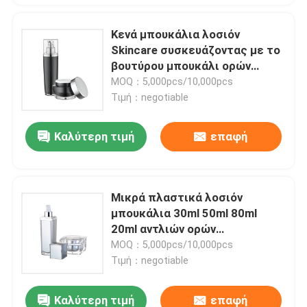
Κενά μπουκάλια λοσιόν
Skincare συσκευάζοντας με το
βουτύρου μπουκάλι ορών
λοσιόν σώματος καπακιών
MOQ：5,000pcs/10,000pcs
Τιμή：negotiable
Καλύτερη τιμή
επαφή
Μικρά πλαστικά λοσιόν
μπουκάλια 30ml 50ml 80ml
20ml αντλιών ορών
μπουκαλιών χωρίς αέρα που
MOQ：5,000pcs/10,000pcs
παγώνουν
Τιμή：negotiable
Καλύτερη τιμή
επαφή