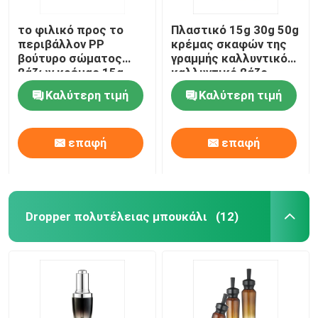
το φιλικό προς το
Πλαστικό 15g 30g 50g
περιβάλλον PP
κρέμας σκαφών της
βούτυρο σώματος
γραμμής καλλυντικό
βάζων κρέμας 15g
καλλυντικό βάζο
30g 50g τρίβει τα
κρέμας προσώπου
Καλύτερη τιμή
Καλύτερη τιμή
καλλυντικά βάζα
βάζων
βάζων
επαφή
επαφή
Dropper πολυτέλειας μπουκάλι
(12)