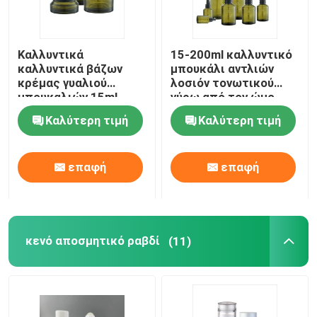
Καλλυντικά
15-200ml καλλυντικό
καλλυντικά βάζων
μπουκάλι αντλιών
κρέμας γυαλιού
λοσιόν τονωτικού
μπουκαλιών 15ml
γύρω από τον ώμο
30ml 50ml γυαλιού
Sidelind
Καλύτερη τιμή
Καλύτερη τιμή
κρέμας για Skincare
επαφή
επαφή
κενό αποσμητικό ραβδί
(11)