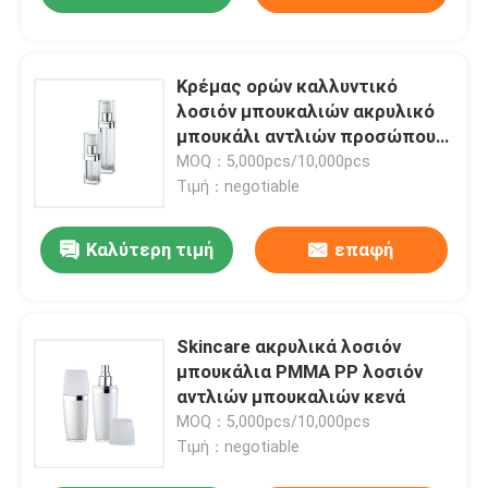
Κρέμας ορών καλλυντικό
λοσιόν μπουκαλιών ακρυλικό
μπουκάλι αντλιών προσώπου
κενό χωρίς αέρα
MOQ：5,000pcs/10,000pcs
Τιμή：negotiable
Καλύτερη τιμή
επαφή
Skincare ακρυλικά λοσιόν
μπουκάλια PMMA PP λοσιόν
αντλιών μπουκαλιών κενά
MOQ：5,000pcs/10,000pcs
Τιμή：negotiable