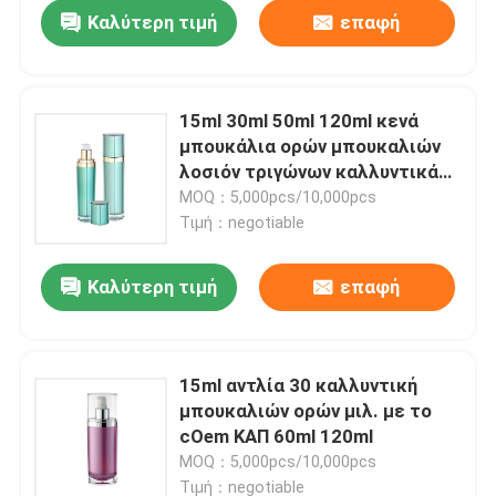
Καλύτερη τιμή
επαφή
15ml 30ml 50ml 120ml κενά
μπουκάλια ορών μπουκαλιών
λοσιόν τριγώνων καλλυντικά
με την αντλία
MOQ：5,000pcs/10,000pcs
Τιμή：negotiable
Καλύτερη τιμή
επαφή
Αρχική Σελίδα
15ml αντλία 30 καλλυντική
μπουκαλιών ορών μιλ. με το
Προϊόντα
cOem ΚΑΠ 60ml 120ml
MOQ：5,000pcs/10,000pcs
Σχετικά με εμάς
Τιμή：negotiable