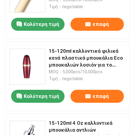
Τιμή：negotiable
Dropper πολυτέλειας μπουκάλι
Καλύτερη τιμή
επαφή
γυάλινο μπουκάλι καλλυντικών
15-120ml καλλυντικά φιλικά
κενό αποσμητικό ραβδί
κενά πλαστικά μπουκάλια Eco
μπουκαλιών λοσιόν για το
λοσιόν
MOQ：5,000pcs/10,000pcs
Περίπτωση σωλήνων κραγιόν
Τιμή：negotiable
συμπαγής περίπτωση σκονών
Καλύτερη τιμή
επαφή
Το κενό χείλι σχολιάζει το μπουκάλι
15-120ml 4 Oz καλλυντικά
μπουκάλια αντλιών
Καλλυντική συσκευασία μανδρών