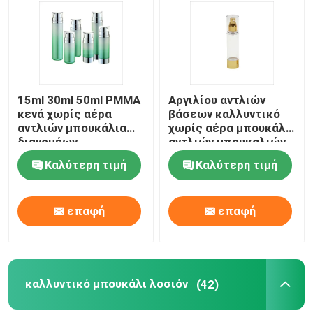
Γύρος εργοστασίων
Ποιοτικός έλεγχος
15ml 30ml 50ml PMMA
Αργιλίου αντλιών
κενά χωρίς αέρα
βάσεων καλλυντικό
αντλιών μπουκάλια
χωρίς αέρα μπουκάλι
επαφή
διανομέων
αντλιών μπουκαλιών
μπουκαλιών ασημένια
15ml 30ml 50ml χωρίς
Καλύτερη τιμή
Καλύτερη τιμή
χωρίς αέρα
αέρα
Ζητήστε ένα απόσπασμα
επαφή
επαφή
Καλλυντικό χωρίς αέρα μπουκάλι
καλλυντικό μπουκάλι λοσιόν
καλλυντικό μπουκάλι λοσιόν
(42)
Καλλυντικό βάζο κρέμας