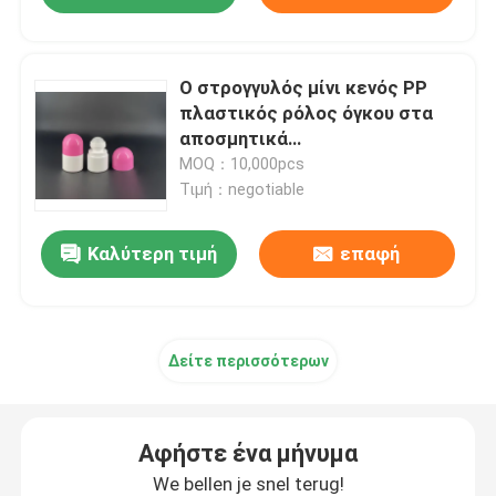
Ο στρογγυλός μίνι κενός PP
πλαστικός ρόλος όγκου στα
αποσμητικά
εμπορευματοκιβώτια 20ml
MOQ：10,000pcs
προσάρμοσε το χρώμα
Τιμή：negotiable
Καλύτερη τιμή
επαφή
Δείτε περισσότερων
Αφήστε ένα μήνυμα
We bellen je snel terug!