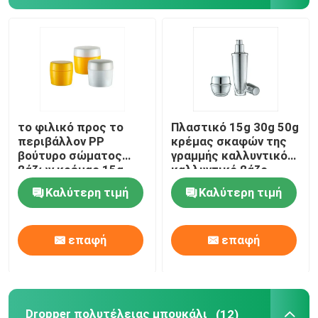
Κενό μπουκάλι Eyeliner
Περίπτωση Makeup σκιάς ματιών
κενός mascara σωλήνας
το φιλικό προς το
Πλαστικό 15g 30g 50g
περιβάλλον PP
κρέμας σκαφών της
βούτυρο σώματος
γραμμής καλλυντικό
πλαστικός ρόλος στο μπουκάλι
βάζων κρέμας 15g
καλλυντικό βάζο
30g 50g τρίβει τα
κρέμας προσώπου
Καλύτερη τιμή
Καλύτερη τιμή
καλλυντικά βάζα
βάζων
βάζων
Μπουκάλι σαμπουάν και εδαφοβελτιωτικών
επαφή
επαφή
remover στιλβωτικής ουσίας καρφιών μπουκάλι
Μπουκάλι και βάζο αργιλίου
Dropper πολυτέλειας μπουκάλι
(12)