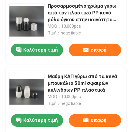
Προσαρμοσμένο χρώμα γύρω
από τον πλαστικό PP κενό
ρόλο όγκου στην ικανότητα
μπουκαλιών 60ml
MOQ：10,000pcs
Τιμή：negotiable
Καλύτερη τιμή
επαφή
Μαύρη ΚΑΠ γύρω από τα κενά
μπουκάλια 50ml σφαιρών
κυλίνδρων PP πλαστικά
MOQ：10,000pcs
Τιμή：negotiable
Καλύτερη τιμή
επαφή