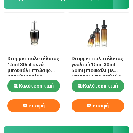
Τοποθετημένος σε στρώματα πλαστικό σωλήνας
Πλαστική κεφαλή κοχλίου
Καλλυντική αντλία λοσιόν
Dropper πολυτέλειας
Dropper πολυτέλειας
15ml 30ml κενό
γυαλιού 15ml 30ml
Πλαστικός ψεκαστήρας ώθησης
μπουκάλι πτώσης
50ml μπουκάλι με
ματιών ουσίας
Dropper μπουκαλιών
Lancome γυαλιού
ουσιαστικού
Καλύτερη τιμή
Καλύτερη τιμή
Αντλία διανομέων αφρού
μπουκαλιών
πετρελαίου ΚΑΠ
επαφή
επαφή