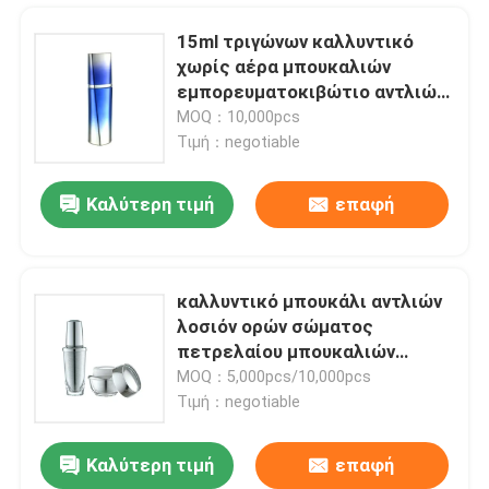
15ml τριγώνων καλλυντικό
χωρίς αέρα μπουκαλιών
εμπορευματοκιβώτιο αντλιών
Arcylic διπλοτειχισμένο χωρίς
MOQ：10,000pcs
αέρα
Τιμή：negotiable
Καλύτερη τιμή
επαφή
καλλυντικό μπουκάλι αντλιών
λοσιόν ορών σώματος
Αρχική Σελίδα
πετρελαίου μπουκαλιών
λοσιόν 30ml 60ml
MOQ：5,000pcs/10,000pcs
Τιμή：negotiable
Προϊόντα
Καλύτερη τιμή
επαφή
Dropper πολυτέλειας ώμων 30ml ραπίσματος αργίλιο ΚΑΠ μπουκαλιών ουσίας γυαλιού μπουκαλιών
Σχετικά με εμάς