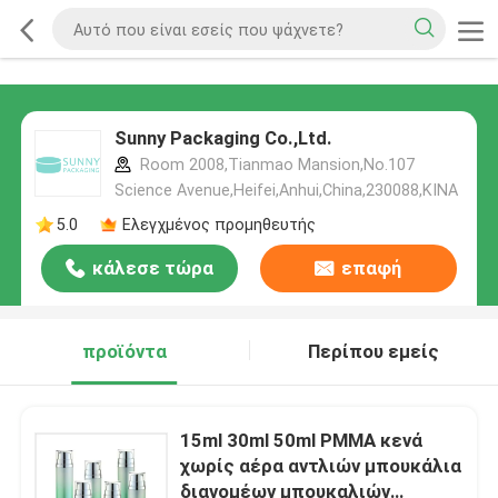
Sunny Packaging Co.,Ltd.
Room 2008,Tianmao Mansion,No.107
Science Avenue,Heifei,Anhui,China,230088,ΚΙΝΑ
5.0
Ελεγχμένος προμηθευτής
κάλεσε τώρα
επαφή
προϊόντα
Περίπου εμείς
15ml 30ml 50ml PMMA κενά
χωρίς αέρα αντλιών μπουκάλια
διανομέων μπουκαλιών