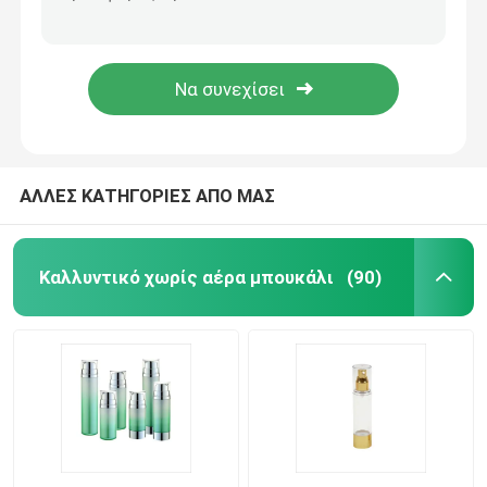
Κενά 12.7mm φλυτζανιών πλαστικά κραγιόν σωλήνων ασημένια εμπορευματοκιβώτια χειλικού βάλσαμου δαχτυλιδιών επίπεδης κορυφής
Τετραγωνική κενή διαφανής βάση 12.1mm περίπτωσης σωλήνων κραγιόν 12.7mm εσωτερικό φλυτζάνι
Dropper πολυτέλειας μπουκάλι
Στρογγυλή κενή περίπτωση 12.1mm κραγιόν 12.7mm εσωτερικός σωλήνας κραγιόν φλυτζανιών σαφής
θραύση περίπτωσης σωλήνων κραγιόν φλυτζανιών 11.2mm εσωτερική στους κενούς υγρούς σωλήνες κραγιόν ΚΑΠ
γυάλινο μπουκάλι καλλυντικών
κενό αποσμητικό ραβδί
ΑΛΛΕΣ ΚΑΤΗΓΟΡΙΕΣ ΑΠΟ ΜΑΣ
Περίπτωση σωλήνων κραγιόν
Καλλυντικό χωρίς αέρα μπουκάλι
(90)
συμπαγής περίπτωση σκονών
Το κενό χείλι σχολιάζει το μπουκάλι
Καλλυντική συσκευασία μανδρών