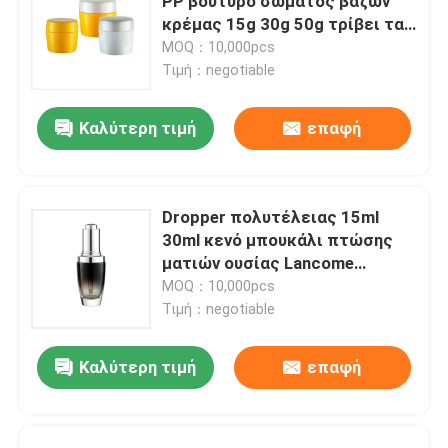
PP βούτυρο σώματος βάζων
κρέμας 15g 30g 50g τρίβει τα
καλλυντικά βάζα βάζων
MOQ：10,000pcs
Τιμή：negotiable
Καλύτερη τιμή
επαφή
Dropper πολυτέλειας 15ml
30ml κενό μπουκάλι πτώσης
ματιών ουσίας Lancome
γυαλιού μπουκαλιών
MOQ：10,000pcs
Τιμή：negotiable
Καλύτερη τιμή
επαφή