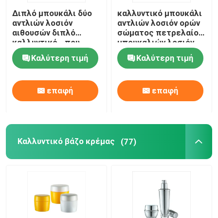
Διπλό μπουκάλι δύο
καλλυντικό μπουκάλι
Τοποθετημένος σε στρώματα πλαστικό σωλήνας
αντλιών λοσιόν
αντλιών λοσιόν ορών
αιθουσών διπλό
σώματος πετρελαίου
καλλυντικό - που
μπουκαλιών λοσιόν
Πλαστική κεφαλή κοχλίου
πλαισιώνεται με τη
30ml 60ml
Καλύτερη τιμή
Καλύτερη τιμή
σαφή ΚΑΠ
Καλλυντική αντλία λοσιόν
επαφή
επαφή
Πλαστικός ψεκαστήρας ώθησης
Καλλυντικό βάζο κρέμας
(77)
Αντλία διανομέων αφρού