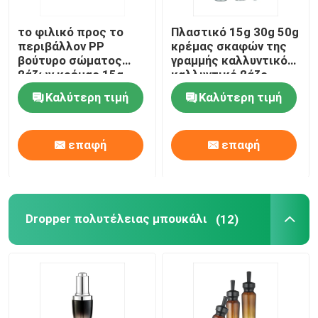
το φιλικό προς το
Πλαστικό 15g 30g 50g
περιβάλλον PP
κρέμας σκαφών της
βούτυρο σώματος
γραμμής καλλυντικό
βάζων κρέμας 15g
καλλυντικό βάζο
30g 50g τρίβει τα
κρέμας προσώπου
Καλύτερη τιμή
Καλύτερη τιμή
καλλυντικά βάζα
βάζων
βάζων
επαφή
επαφή
Dropper πολυτέλειας μπουκάλι
(12)