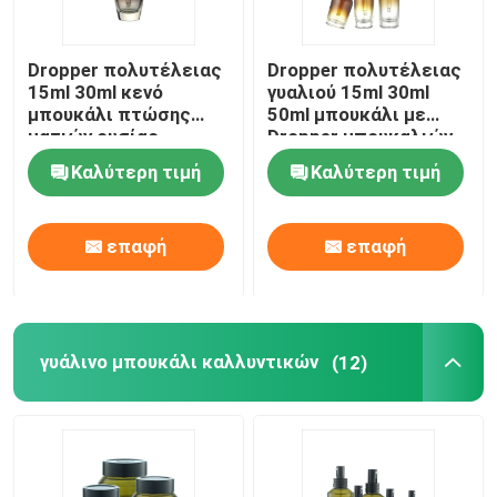
Dropper πολυτέλειας
Dropper πολυτέλειας
15ml 30ml κενό
γυαλιού 15ml 30ml
μπουκάλι πτώσης
50ml μπουκάλι με
ματιών ουσίας
Dropper μπουκαλιών
Lancome γυαλιού
ουσιαστικού
Καλύτερη τιμή
Καλύτερη τιμή
μπουκαλιών
πετρελαίου ΚΑΠ
επαφή
επαφή
γυάλινο μπουκάλι καλλυντικών
(12)