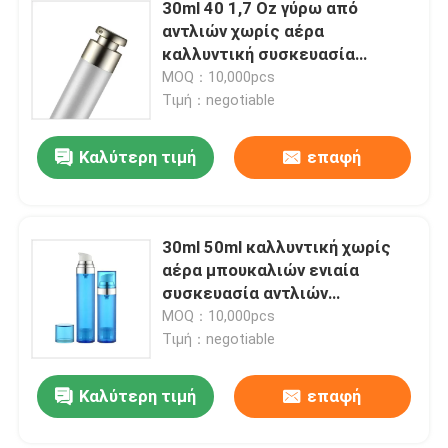
30ml 40 1,7 Oz γύρω από
αντλιών χωρίς αέρα
καλλυντική συσκευασία
περιλαίμιων SAN μπουκαλιών
MOQ：10,000pcs
τη μεγάλη
Τιμή：negotiable
Καλύτερη τιμή
επαφή
30ml 50ml καλλυντική χωρίς
αέρα μπουκαλιών ενιαία
συσκευασία αντλιών
στρώματος SAN χωρίς αέρα
MOQ：10,000pcs
Τιμή：negotiable
Καλύτερη τιμή
επαφή