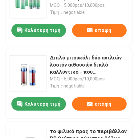
ασημένια χωρίς αέρα
MOQ：5,000pcs/10,000pcs
Τιμή：negotiable
Καλύτερη τιμή
επαφή
Διπλό μπουκάλι δύο αντλιών
λοσιόν αιθουσών διπλό
καλλυντικό - που
πλαισιώνεται με τη σαφή ΚΑΠ
MOQ：5,000pcs/10,000pcs
Τιμή：negotiable
Καλύτερη τιμή
επαφή
το φιλικό προς το περιβάλλον