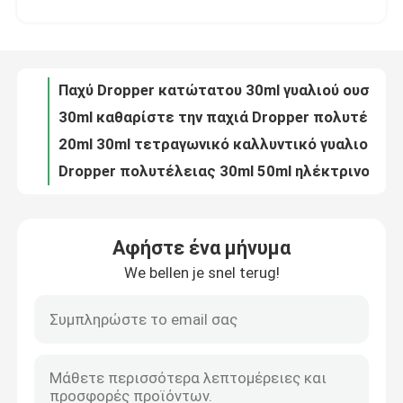
30ml Dropper γυαλιού χρυσό μπουκάλι ασημένια ΚΑΠ γυαλιού ουσίας περιλαίμιων μπουκαλιών
Παχύ Dropper κατώτατου 30ml γυαλιού ουσιαστικό πετρέλαιο μπουκαλιών που συσκευάζει το παγωμένο Dropper κουμπί ώθησης μπουκαλιών ΚΑΠ
Γύρος εργοστασίων
30ml καθαρίστε την παχιά Dropper πολυτέλειας γυαλιού τοίχων μορφή κώνων αργιλίου ΚΑΠ μπουκαλιών μεγάλη ασημένια
20ml 30ml τετραγωνικό καλλυντικό γυαλιού μπουκαλιών χρυσό μπουκάλι ιδρύματος γυαλιού αντλιών ΚΑΠ κενό
Ποιοτικός έλεγχος
Dropper πολυτέλειας 30ml 50ml ηλέκτρινο σφαιρικό Dropper ΚΑΠ διακοπτών μπουκαλιών χρυσό μπουκάλι γυαλιού πετρελαίου μασάζ
Παχύ Dropper τοίχων 20ml πλαστικό Dropper κυλίνδρων μπουκαλιών 30ml PETG μπουκάλι
επαφή
Υψηλά καλλυντικά quality5g 15g 30g 50g που συσκευάζουν το πλαστικό βάζων κρέμας εμπορευματοκιβώτιο σκονών βάζων ακρυλικό
Φιλικό προς το περιβάλλον κενό μπουκάλι λοσιόν για την καλλυντική φροντίδα δέρματος μπουκαλιών λοσιόν αντλιών φροντίδας δέρματος Packi
Ζητήστε ένα απόσπασμα
Διαφανές Dropper πολυτέλειας μπουκάλι 10ml 15ml 20ml 25ml PET με την ΚΑΠ
Αφήστε ένα μήνυμα
Ευρεία στοματικής διπλοτειχισμένη κρέμας κεφαλή κοχλίου βάζων λοσιόν βάζων 30g 50g μικρή
We bellen je snel terug!
Καλλυντικό χωρίς αέρα μπουκάλι
Περίπτωση 12.1mm σωλήνων κραγιόν PP μπουκάλι χειλικού βάλσαμου 12.7mm Recylable
Καλλυντικός συσκευάζοντας σωλήνας χειλικού βάλσαμου κραγιόν περίπτωσης κραγιόν διαμαντιών Recylable PP
2 σε 1 περίπτωση 2 σωλήνων κραγιόν δημιουργική κενή περίπτωση κραγιόν χρωμάτων 9.2mm φλυτζάνι
καλλυντικό μπουκάλι λοσιόν
Πλαστική μίνι κραγιόν περίπτωση κραγιόν σωλήνων 2g κενή που συσκευάζει HG5191B
Κενή πλαστική κραγιόν σωλήνων περίπτωσης περίπτωση χειλικού βάλσαμου ραπίσματος τοπ με το ασημένιο δαχτυλίδι
Καλλυντικό βάζο κρέμας