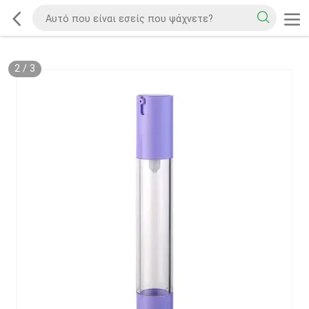
2
/
3