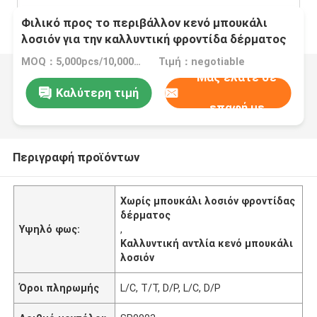
Φιλικό προς το περιβάλλον κενό μπουκάλι
λοσιόν για την καλλυντική φροντίδα δέρματος
μπουκαλιών λοσιόν αντλιών φροντίδας
MOQ：5,000pcs/10,000pcs
Τιμή：negotiable
δέρματος Packi
Μας ελάτε σε
Καλύτερη τιμή
επαφή με
Περιγραφή προϊόντων
Χωρίς μπουκάλι λοσιόν φροντίδας
δέρματος
Υψηλό φως:
,
Καλλυντική αντλία κενό μπουκάλι
λοσιόν
Όροι πληρωμής
L/C, T/T, D/P, L/C, D/P