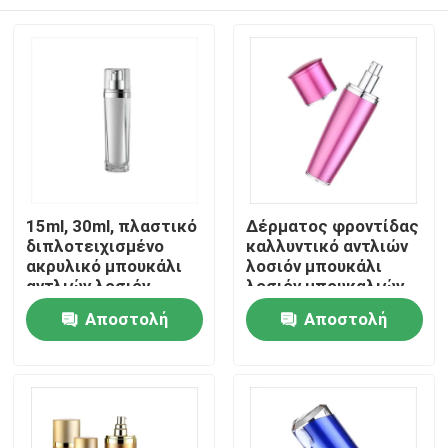
15ml, 30ml, πλαστικό
Δέρματος φροντίδας
διπλοτειχισμένο
καλλυντικό αντλιών
ακρυλικό μπουκάλι
λοσιόν μπουκάλι
αντλιών λοσιόν
λοσιόν μπουκαλιών
φροντίδας δέρματος
φιλικό προς το
Αρχική Σελίδα
Αποστολή
Αποστολή
πολυτέλειας 50ml
περιβάλλον κενό για
την καλλυντική
ερώτησης
ερώτησης
συσκευασία
Προϊόντα
Σχετικά με εμάς