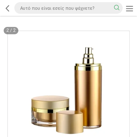
2
/
2