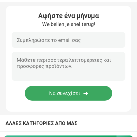
Κενό μπουκάλι Eyeliner
Αφήστε ένα μήνυμα
We bellen je snel terug!
Περίπτωση Makeup σκιάς ματιών
κενός mascara σωλήνας
πλαστικός ρόλος στο μπουκάλι
Μπουκάλι σαμπουάν και εδαφοβελτιωτικών
remover στιλβωτικής ουσίας καρφιών μπουκάλι
ΑΛΛΕΣ ΚΑΤΗΓΟΡΙΕΣ ΑΠΟ ΜΑΣ
Μπουκάλι και βάζο αργιλίου