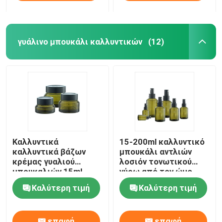
γυάλινο μπουκάλι καλλυντικών
(12)
Καλλυντικά
15-200ml καλλυντικό
καλλυντικά βάζων
μπουκάλι αντλιών
κρέμας γυαλιού
λοσιόν τονωτικού
μπουκαλιών 15ml
γύρω από τον ώμο
30ml 50ml γυαλιού
Sidelind
Καλύτερη τιμή
Καλύτερη τιμή
κρέμας για Skincare
επαφή
επαφή