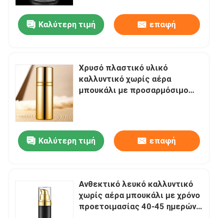
Καλύτερη τιμή
επαφή
Γύρος εργοστασίων
Ποιοτικός έλεγχος
Χρυσό πλαστικό υλικό
καλλυντικό χωρίς αέρα
επαφή
μπουκάλι με προσαρμόσιμο
όγκο για προϊόντα φροντίδας
του δέρματος και ομορφιάς
Ζητήστε ένα απόσπασμα
Καλύτερη τιμή
επαφή
Καλλυντικό χωρίς αέρα μπουκάλι
καλλυντικό μπουκάλι λοσιόν
Ανθεκτικό λευκό καλλυντικό
χωρίς αέρα μπουκάλι με χρόνο
προετοιμασίας 40-45 ημερών
Καλλυντικό βάζο κρέμας
και MOQ 5000pcs για