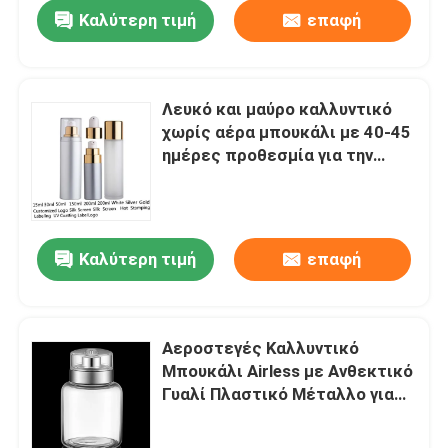
Καλύτερη τιμή
επαφή
Λευκό και μαύρο καλλυντικό
χωρίς αέρα μπουκάλι με 40-45
ημέρες προθεσμία για την
συσκευασία κοσμητικών
προϊόντων υψηλής ποιότητας
Καλύτερη τιμή
επαφή
Αρχική Σελίδα
Αεροστεγές Καλλυντικό
Μπουκάλι Airless με Ανθεκτικό
Προϊόντα
Γυαλί Πλαστικό Μέταλλο για
Αεροστεγείς Λύσεις
Συσκευασίας
Σχετικά με εμάς