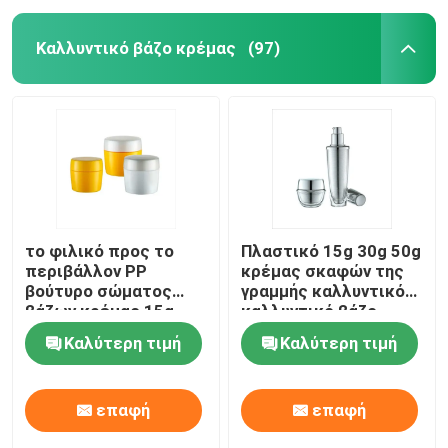
Καλλυντικό βάζο κρέμας
(97)
το φιλικό προς το
Πλαστικό 15g 30g 50g
περιβάλλον PP
κρέμας σκαφών της
βούτυρο σώματος
γραμμής καλλυντικό
βάζων κρέμας 15g
καλλυντικό βάζο
30g 50g τρίβει τα
κρέμας προσώπου
Καλύτερη τιμή
Καλύτερη τιμή
καλλυντικά βάζα
βάζων
βάζων
επαφή
επαφή