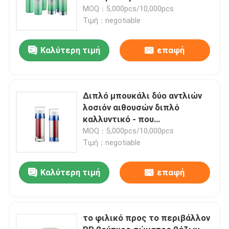
ασημένια χωρίς αέρα
MOQ：5,000pcs/10,000pcs
Τιμή：negotiable
Καλύτερη τιμή
επαφή
Διπλό μπουκάλι δύο αντλιών
λοσιόν αιθουσών διπλό
καλλυντικό - που
πλαισιώνεται με τη σαφή ΚΑΠ
MOQ：5,000pcs/10,000pcs
Τιμή：negotiable
Καλύτερη τιμή
επαφή
το φιλικό προς το περιβάλλον