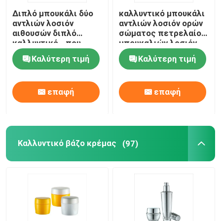
Διπλό μπουκάλι δύο
καλλυντικό μπουκάλι
Τοποθετημένος σε στρώματα πλαστικό σωλήνας
αντλιών λοσιόν
αντλιών λοσιόν ορών
αιθουσών διπλό
σώματος πετρελαίου
καλλυντικό - που
μπουκαλιών λοσιόν
Πλαστική κεφαλή κοχλίου
πλαισιώνεται με τη
30ml 60ml
Καλύτερη τιμή
Καλύτερη τιμή
σαφή ΚΑΠ
Καλλυντική αντλία λοσιόν
επαφή
επαφή
Πλαστικός ψεκαστήρας ώθησης
Καλλυντικό βάζο κρέμας
(97)
Αντλία διανομέων αφρού