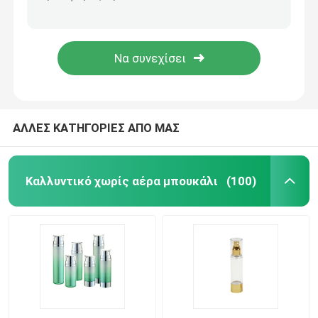
Κενά 12.7mm φλυτζανιών πλαστικά κραγιόν σωλήνων ασημένια εμπορευματοκιβώτια χειλικού βάλσαμου δαχτυλιδιών επίπεδης κορυφής
Τετραγωνική κενή διαφανής βάση 12.1mm περίπτωσης σωλήνων κραγιόν 12.7mm εσωτερικό φλυτζάνι
Dropper πολυτέλειας μπουκάλι
Στρογγυλή κενή περίπτωση 12.1mm κραγιόν 12.7mm εσωτερικός σωλήνας κραγιόν φλυτζανιών σαφής
θραύση περίπτωσης σωλήνων κραγιόν φλυτζανιών 11.2mm εσωτερική στους κενούς υγρούς σωλήνες κραγιόν ΚΑΠ
γυάλινο μπουκάλι καλλυντικών
κενό αποσμητικό ραβδί
ΑΛΛΕΣ ΚΑΤΗΓΟΡΙΕΣ ΑΠΟ ΜΑΣ
Περίπτωση σωλήνων κραγιόν
Καλλυντικό χωρίς αέρα μπουκάλι
(100)
συμπαγής περίπτωση σκονών
Το κενό χείλι σχολιάζει το μπουκάλι
Καλλυντική συσκευασία μανδρών