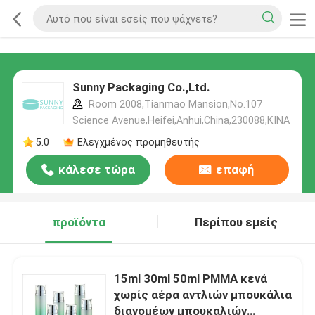
Sunny Packaging Co.,Ltd.
Room 2008,Tianmao Mansion,No.107
Science Avenue,Heifei,Anhui,China,230088,ΚΙΝΑ
5.0
Ελεγχμένος προμηθευτής
κάλεσε τώρα
επαφή
προϊόντα
Περίπου εμείς
15ml 30ml 50ml PMMA κενά
χωρίς αέρα αντλιών μπουκάλια
διανομέων μπουκαλιών