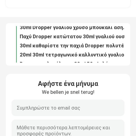
30ml Dropper γυαλιού χρυσό μπουκάλι ασημένια ΚΑΠ γυαλιού ουσίας περιλαίμιων μπουκαλιών
Παχύ Dropper κατώτατου 30ml γυαλιού ουσιαστικό πετρέλαιο μπουκαλιών που συσκευάζει το παγωμένο Dropper κουμπί ώθησης μπουκαλιών ΚΑΠ
Γύρος εργοστασίων
30ml καθαρίστε την παχιά Dropper πολυτέλειας γυαλιού τοίχων μορφή κώνων αργιλίου ΚΑΠ μπουκαλιών μεγάλη ασημένια
20ml 30ml τετραγωνικό καλλυντικό γυαλιού μπουκαλιών χρυσό μπουκάλι ιδρύματος γυαλιού αντλιών ΚΑΠ κενό
Ποιοτικός έλεγχος
Dropper πολυτέλειας 30ml 50ml ηλέκτρινο σφαιρικό Dropper ΚΑΠ διακοπτών μπουκαλιών χρυσό μπουκάλι γυαλιού πετρελαίου μασάζ
Παχύ Dropper τοίχων 20ml πλαστικό Dropper κυλίνδρων μπουκαλιών 30ml PETG μπουκάλι
επαφή
Υψηλά καλλυντικά quality5g 15g 30g 50g που συσκευάζουν το πλαστικό βάζων κρέμας εμπορευματοκιβώτιο σκονών βάζων ακρυλικό
Φιλικό προς το περιβάλλον κενό μπουκάλι λοσιόν για την καλλυντική φροντίδα δέρματος μπουκαλιών λοσιόν αντλιών φροντίδας δέρματος Packi
Ζητήστε ένα απόσπασμα
Διαφανές Dropper πολυτέλειας μπουκάλι 10ml 15ml 20ml 25ml PET με την ΚΑΠ
Αφήστε ένα μήνυμα
Ευρεία στοματικής διπλοτειχισμένη κρέμας κεφαλή κοχλίου βάζων λοσιόν βάζων 30g 50g μικρή
We bellen je snel terug!
Καλλυντικό χωρίς αέρα μπουκάλι
Περίπτωση 12.1mm σωλήνων κραγιόν PP μπουκάλι χειλικού βάλσαμου 12.7mm Recylable
Καλλυντικός συσκευάζοντας σωλήνας χειλικού βάλσαμου κραγιόν περίπτωσης κραγιόν διαμαντιών Recylable PP
2 σε 1 περίπτωση 2 σωλήνων κραγιόν δημιουργική κενή περίπτωση κραγιόν χρωμάτων 9.2mm φλυτζάνι
καλλυντικό μπουκάλι λοσιόν
Πλαστική μίνι κραγιόν περίπτωση κραγιόν σωλήνων 2g κενή που συσκευάζει HG5191B
Κενή πλαστική κραγιόν σωλήνων περίπτωσης περίπτωση χειλικού βάλσαμου ραπίσματος τοπ με το ασημένιο δαχτυλίδι
Καλλυντικό βάζο κρέμας