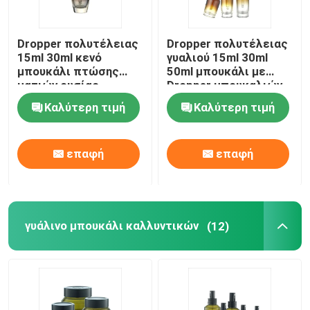
Dropper πολυτέλειας
Dropper πολυτέλειας
15ml 30ml κενό
γυαλιού 15ml 30ml
μπουκάλι πτώσης
50ml μπουκάλι με
ματιών ουσίας
Dropper μπουκαλιών
Lancome γυαλιού
ουσιαστικού
Καλύτερη τιμή
Καλύτερη τιμή
μπουκαλιών
πετρελαίου ΚΑΠ
επαφή
επαφή
γυάλινο μπουκάλι καλλυντικών
(12)