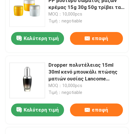
PP βούτυρο σώματος βάζων
κρέμας 15g 30g 50g τρίβει τα
καλλυντικά βάζα βάζων
MOQ：10,000pcs
Τιμή：negotiable
Καλύτερη τιμή
επαφή
Dropper πολυτέλειας 15ml
30ml κενό μπουκάλι πτώσης
ματιών ουσίας Lancome
γυαλιού μπουκαλιών
MOQ：10,000pcs
Τιμή：negotiable
Καλύτερη τιμή
επαφή