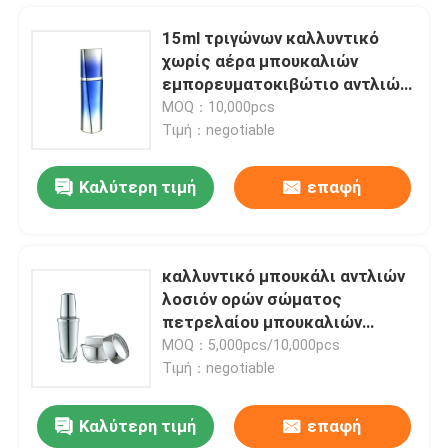
15ml τριγώνων καλλυντικό
χωρίς αέρα μπουκαλιών
εμπορευματοκιβώτιο αντλιών
Arcylic διπλοτειχισμένο χωρίς
MOQ：10,000pcs
αέρα
Τιμή：negotiable
Καλύτερη τιμή
επαφή
καλλυντικό μπουκάλι αντλιών
λοσιόν ορών σώματος
Αρχική Σελίδα
πετρελαίου μπουκαλιών
λοσιόν 30ml 60ml
MOQ：5,000pcs/10,000pcs
Τιμή：negotiable
Προϊόντα
Καλύτερη τιμή
επαφή
Dropper πολυτέλειας ώμων 30ml ραπίσματος αργίλιο ΚΑΠ μπουκαλιών ουσίας γυαλιού μπουκαλιών
Σχετικά με εμάς