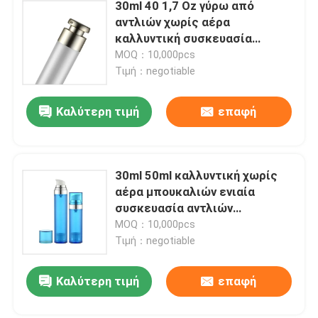
30ml 40 1,7 Oz γύρω από
αντλιών χωρίς αέρα
καλλυντική συσκευασία
περιλαίμιων SAN μπουκαλιών
MOQ：10,000pcs
τη μεγάλη
Τιμή：negotiable
Καλύτερη τιμή
επαφή
30ml 50ml καλλυντική χωρίς
αέρα μπουκαλιών ενιαία
συσκευασία αντλιών
στρώματος SAN χωρίς αέρα
MOQ：10,000pcs
Τιμή：negotiable
Καλύτερη τιμή
επαφή