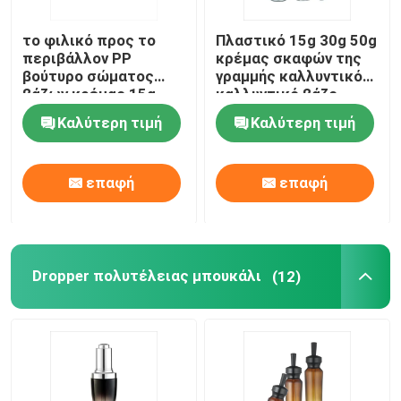
το φιλικό προς το
Πλαστικό 15g 30g 50g
περιβάλλον PP
κρέμας σκαφών της
βούτυρο σώματος
γραμμής καλλυντικό
βάζων κρέμας 15g
καλλυντικό βάζο
30g 50g τρίβει τα
κρέμας προσώπου
Καλύτερη τιμή
Καλύτερη τιμή
καλλυντικά βάζα
βάζων
βάζων
επαφή
επαφή
Dropper πολυτέλειας μπουκάλι
(12)